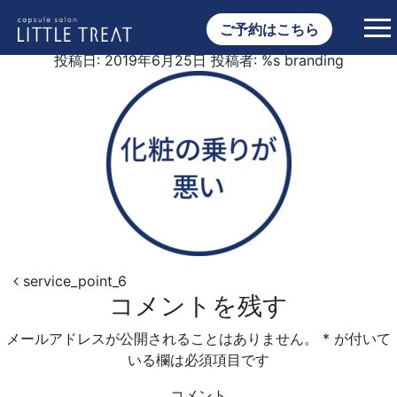
service_point_6
ご予約はこちら
投稿日:
2019年6月25日
投稿者: %s
branding
投稿ナビゲーション
service_point_6
コメントを残す
メールアドレスが公開されることはありません。
*
が付いて
いる欄は必須項目です
コメント