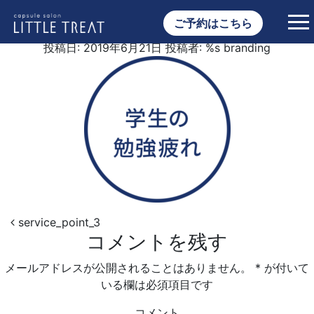
service_point_3
ご予約はこちら
投稿日:
2019年6月21日
投稿者: %s
branding
投稿ナビゲーション
service_point_3
コメントを残す
メールアドレスが公開されることはありません。
*
が付いて
いる欄は必須項目です
コメント